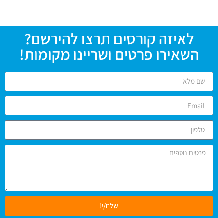
לאיזה קורסים תרצו להירשם?
השאירו פרטים ושריינו מקומות!
שלח/י!