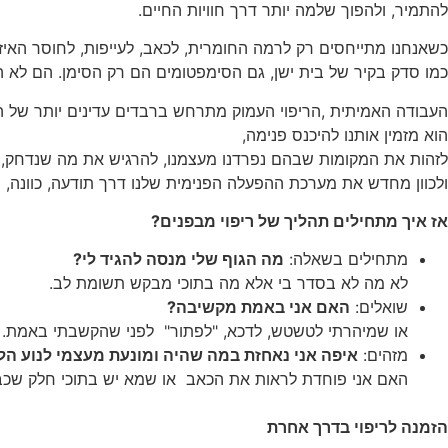
להתמיר, ולהפוך שלמה יותר דרך חוויות החיים.
כשאנחנו מתייחסים רק לרמה החומרית, לכאב, לעייפות, לחוסר האיז
כמו סדק בקיר של בית ישן, גם הסימפטומים הם רק הסימן. הם לא ה
העבודה האמיתית ,הריפוי העמוק מתרחש ברבדים עדינים יותר של הה
הוא מזמין אותנו להיכנס פנימה,
לזהות את המקומות שבהם נפרדנו מעצמנו, להרגיש את מה שנדחק,
ולכוון מחדש את מערכת ההפעלה הפנימית שלנו דרך תודעה, כוונה, ונ
אז איך מתחילים תהליך של ריפוי מבפנים
?
מתחילים בשאלה:
מה הגוף שלי מנסה להגיד לי
?
לא מה לא בסדר בי אלא מה בתוכי מבקש תשומת לב.
שואלים:
האם אני באמת מקשיבה
?
או שמיהרתי לטשטש, לדכא, "לפתור" לפני שהקשבתי באמת.
מזהים:
איפה אני נאחזת במה שהיה ומונעת מעצמי לנוע ה
האם אני פוחדת לראות את הכאב או שמא יש בתוכי חלק שכב
הזמנה לריפוי בדרך אחרת