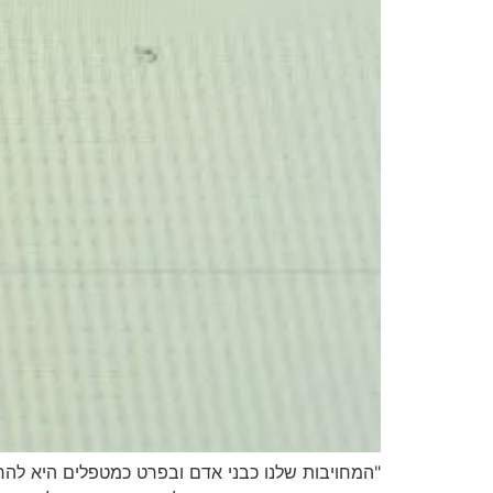
"המחויבות שלנו כבני אדם ובפרט כמטפלים היא להר